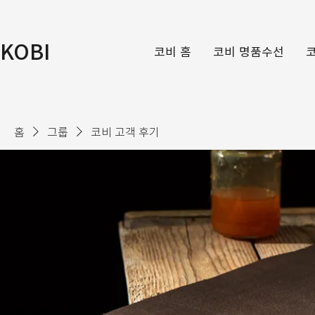
KOBI
코비 홈
코비 명품수선
홈
그룹
코비 고객 후기