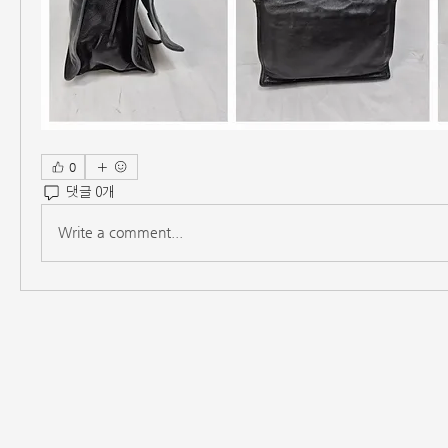
0
댓글 0개
Write a comment...