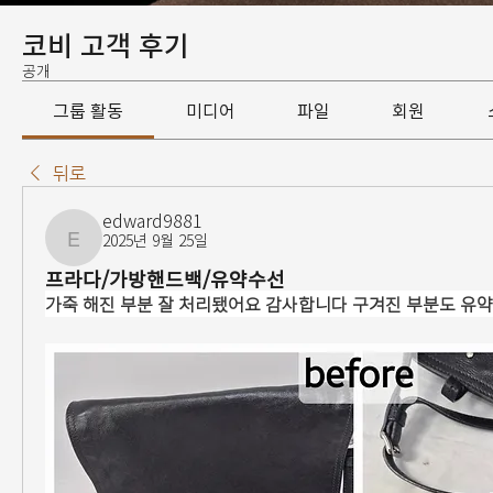
코비 고객 후기
공개
그룹 활동
미디어
파일
회원
뒤로
edward9881
2025년 9월 25일
edward9881
프라다/가방핸드백/유약수선
가죽 해진 부분 잘 처리됐어요 감사합니다 구겨진 부분도 유