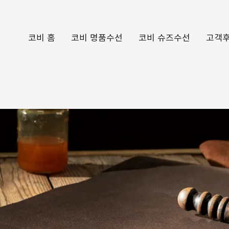
코비 홈
코비 명품수선
코비 슈즈수선
고객