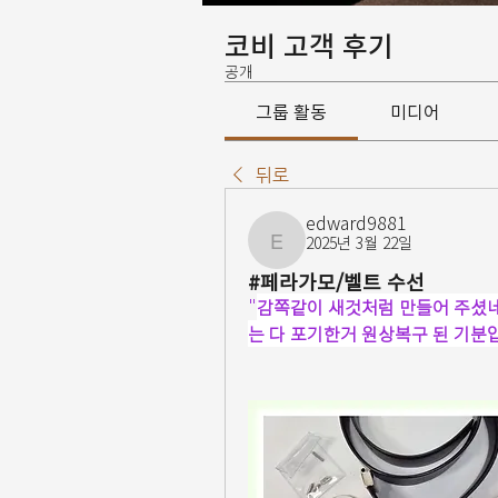
코비 고객 후기
공개
그룹 활동
미디어
뒤로
edward9881
2025년 3월 22일
edward9881
#페라가모/벨트 수선
"
감쪽같이 새것처럼 만들어 주셨네
는 다 포기한거 원상복구 된 기분