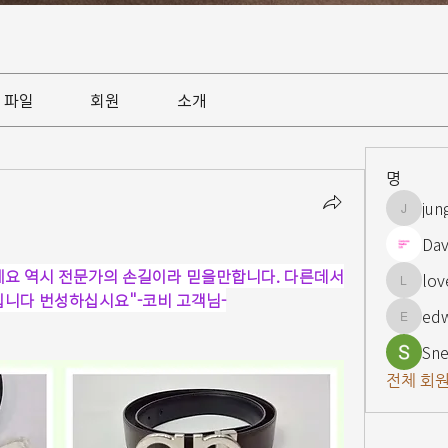
파일
회원
소개
명
jun
jungsnn
Dav
요 역시 전문가의 손길이라 믿을만합니다. 다른데서
lov
lovelypi
입니다 번성하십시요"-코비 고객님-
ed
edward
Sne
전체 회원