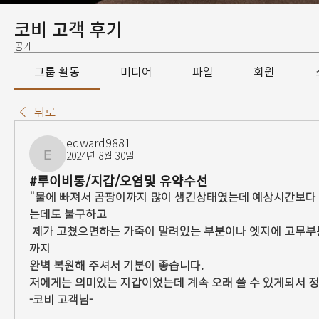
코비 고객 후기
공개
그룹 활동
미디어
파일
회원
뒤로
edward9881
2024년 8월 30일
edward9881
#루이비통/지갑/오염및 유약수선
"물에 빠져서 곰팡이까지 많이 생긴상태였는데 예상시간보다 
는데도 불구하고
 제가 고쳤으면하는 가죽이 말려있는 부분이나 엣지에 고무부분 갈라지고 떨어진 부분
까지 
완벽 복원해 주셔서 기분이 좋습니다.
저에게는 의미있는 지갑이었는데 계속 오래 쓸 수 있게되서 정
-코비 고객님-