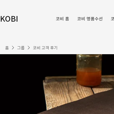
KOBI
코비 홈
코비 명품수선
홈
그룹
코비 고객 후기