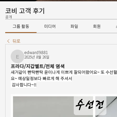
코비 고객 후기
공개
그룹 활동
미디어
파일
회원
뒤로
edward9881
2025년 8월 26일
edward9881
프라다/지갑벨트/전체 염색
새거같이 빤딱빤딱 윤이나게 이쁘게 잘되어왔어요~ 또 수선할
요~ 예상일정보다 빠르게 해 주셔서
 감사합니다~!!