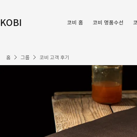
KOBI
코비 홈
코비 명품수선
홈
그룹
코비 고객 후기