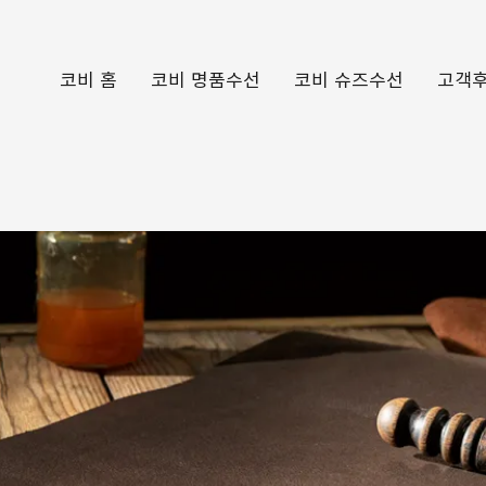
코비 홈
코비 명품수선
코비 슈즈수선
고객