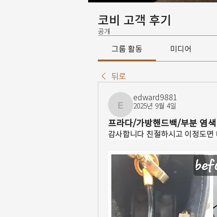
코비 고객 후기
공개
그룹 활동
미디어
뒤로
edward9881
2025년 9월 4일
edward9881
프라다/가방핸드백/부분 염색
감사합니다 친절하시고 이정도면 너