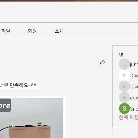
파일
회원
소개
명
jun
jungsnn
Dav
무 만족해요~^^ 
lov
lovelypi
ed
edward
Sne
전체 회원