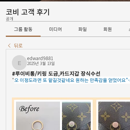
코비 고객 후기
공개
그룹 활동
미디어
파일
회원
뒤로
edward9881
2025년 3월 13일
edward9881
#루이비통/키링 도금,카드지갑 장식수선
"
오 이정도라면 또 맡길것같네요 원하는 만족감을 얻었어요"-