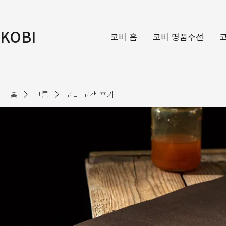
KOBI
코비 홈
코비 명품수선
홈
그룹
코비 고객 후기