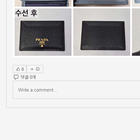
0
댓글 0개
Write a comment...