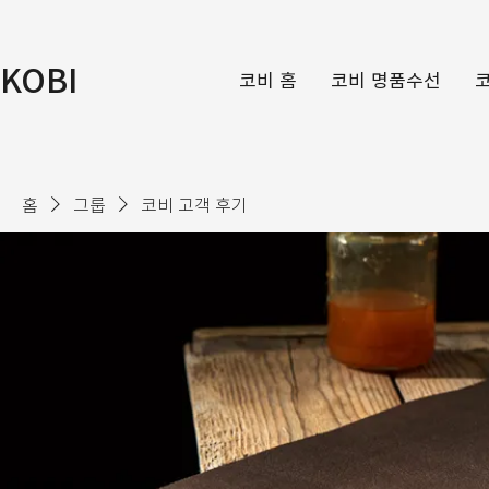
KOBI
코비 홈
코비 명품수선
홈
그룹
코비 고객 후기