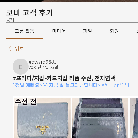
코비 고객 후기
공개
그룹 활동
미디어
파일
회원
뒤로
edward9881
2025년 4월 23일
edward9881
#프라다/지갑-카드지갑 리폼 수선, 전체염색
"
정말 예뻐요~^^ 지금 잘 들고다닌답니다~ ^^
" - 
on** 
님