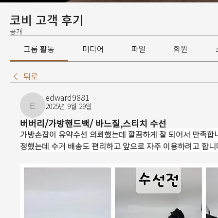
코비 고객 후기
공개
그룹 활동
미디어
파일
회원
뒤로
edward9881
2025년 9월 29일
edward9881
버버리/가방핸드백/ 바느질,스티치 수선
가방손잡이 유약수선 의뢰했는데 깔끔하게 잘 되어서 만족합
정했는데 수거 배송도 편리하고 앞으로 자주 이용하려고 합니