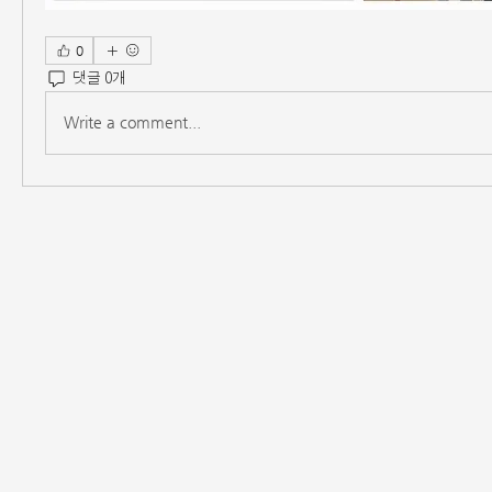
0
댓글 0개
Write a comment...