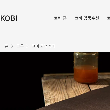
KOBI
코비 홈
코비 명품수선
홈
그룹
코비 고객 후기