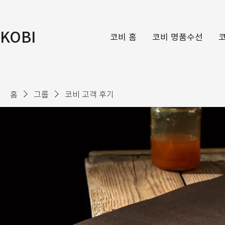
KOBI
코비 홈
코비 명품수선
홈
그룹
코비 고객 후기