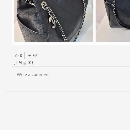
0
댓글 0개
Write a comment...