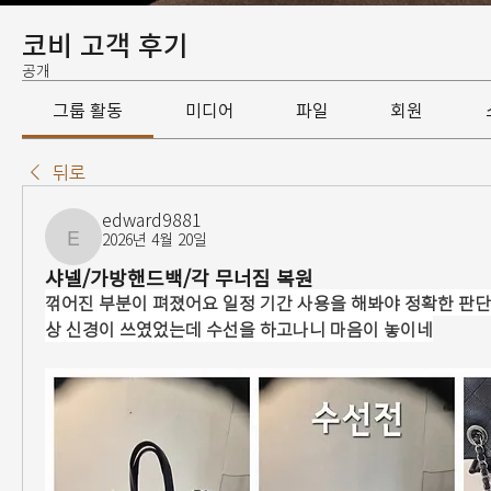
코비 고객 후기
공개
그룹 활동
미디어
파일
회원
뒤로
edward9881
2026년 4월 20일
edward9881
샤넬/가방핸드백/각 무너짐 복원
꺾어진 부분이 펴졌어요 일정 기간 사용을 해봐야 정확한 판
상 신경이 쓰였었는데 수선을 하고나니 마음이 놓이네