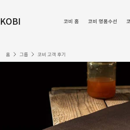
KOBI
코비 홈
코비 명품수선
홈
그룹
코비 고객 후기