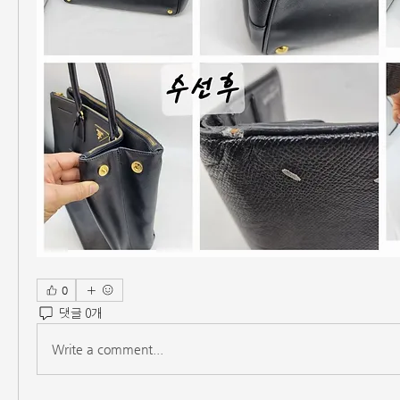
0
댓글 0개
Write a comment...