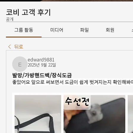
코비 고객 후기
공개
그룹 활동
미디어
파일
회원
뒤로
edward9881
2025년 9월 22일
edward9881
발망/가방핸드백/장식도금
좋았어요 앞으로 써보면서 도금이 쉽게 벗겨지는지 확인해봐