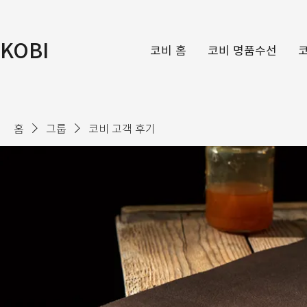
KOBI
코비 홈
코비 명품수선
홈
그룹
코비 고객 후기