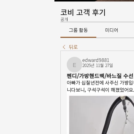
코비 고객 후기
공개
그룹 활동
미디어
뒤로
edward9881
2025년 11월 27일
edward9881
펜디/가방핸드백/바느질 수선
아빠가 십칠년전에 사주신 가방입니
니다보니, 구석구석이 해졌었어요