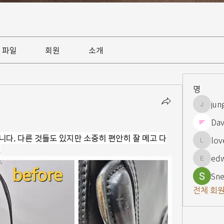
파일
회원
소개
명
jun
jungsnn
Dav
다. 다른 것들도 있지만 소중히 편안히 잘 메고 다
lov
lovelypi
.
ed
edward
Sne
전체 회원