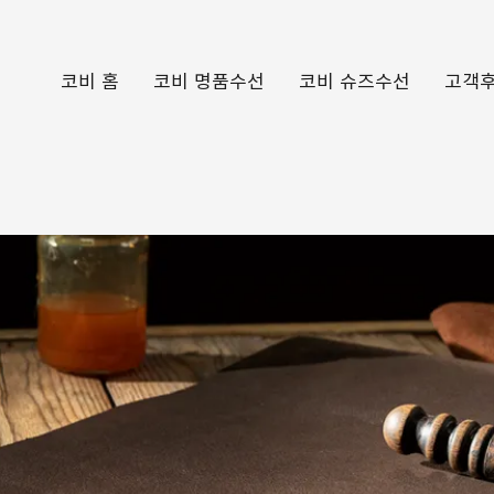
코비 홈
코비 명품수선
코비 슈즈수선
고객