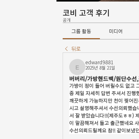
코비 고객 후기
공개
그룹 활동
미디어
뒤로
edward9881
2025년 8월 21일
edward9881
버버리/가방핸드백/원단수선,
가방이 정이 들어 버릴수도 없고 
중 제일 자세히 답변 주셔서 진행
깨끗하게 가능하지만 천이 찢어진
시고 설명해주셔서 수선의뢰했습니
서 잘 받았습니다!!(제주도ㅎㅎ) 
이 말끔해져서 들고 출근했네요 
수선의뢰드릴께요 참!! 같이보냈