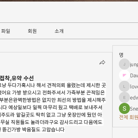
파일
회원
소개
명
jun
jungsnn
Dav
접착,유약 수선
그냥 두다가혹시나 해서 견적의뢰 올렸는데 제시한 곳
lov
lovelypi
했어요 가방 받으시고 전화주셔서 가죽부분 끈적임은 
ed
부분은완벽한방법은 없지만 최선의 방법을 제시해주
edward
다 예상일보다 일찍 마무리 됬고 택배로 보내주셔
Sne
제주도라 맡길곳도 딱히 없고 그냥 옷장안에 뒀던 아
전체 회원
사무실 직원들도 놀라더라구요 감사드리고 다음에도 
던 뜯긴가방 박음질도 고맙습니다