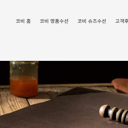
코비 홈
코비 명품수선
코비 슈즈수선
고객