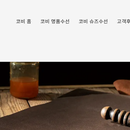
코비 홈
코비 명품수선
코비 슈즈수선
고객