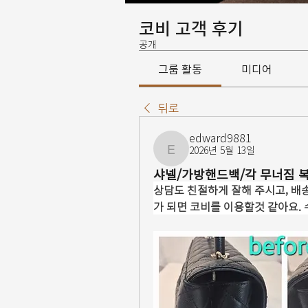
코비 고객 후기
공개
그룹 활동
미디어
뒤로
edward9881
2026년 5월 13일
edward9881
샤넬/가방핸드백/각 무너짐 
상담도 친절하게 잘해 주시고, 배
가 되면 코비를 이용할것 같아요.