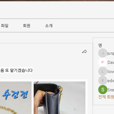
파일
회원
소개
명
jun
jungsnn
Dav
있음 또 맡기겠습니다
lov
lovelypi
ed
edward
Sne
전체 회원