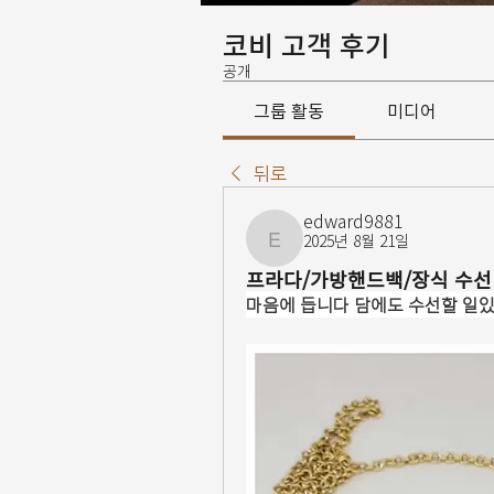
코비 고객 후기
공개
그룹 활동
미디어
뒤로
edward9881
2025년 8월 21일
edward9881
프라다/가방핸드백/장식 수선
마음에 듭니다 담에도 수선할 일