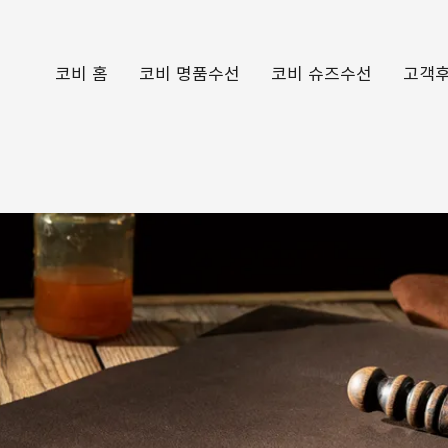
코비 홈
코비 명품수선
코비 슈즈수선
고객