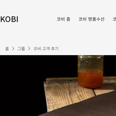
KOBI
코비 홈
코비 명품수선
홈
그룹
코비 고객 후기