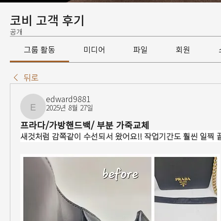
코비 고객 후기
공개
그룹 활동
미디어
파일
회원
뒤로
edward9881
2025년 8월 27일
edward9881
프라다/가방핸드백/ 부분 가죽교체
새것처럼 감쪽같이 수선되서 왔어요!! 작업기간도 훨씬 일찍