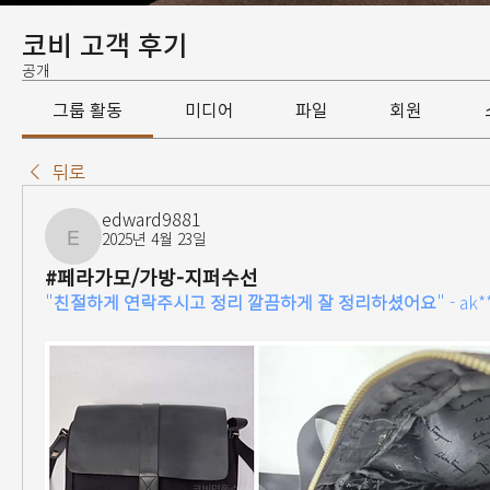
코비 고객 후기
공개
그룹 활동
미디어
파일
회원
뒤로
edward9881
2025년 4월 23일
edward9881
#페라가모/가방-지퍼수선
"
친절하게 연락주시고 정리 깔끔하게 잘 정리하셨어요
" - 
ak**