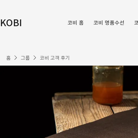
KOBI
코비 홈
코비 명품수선
홈
그룹
코비 고객 후기