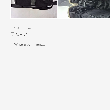
0
댓글 0개
Write a comment...