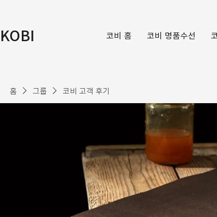
KOBI
코비 홈
코비 명품수선
홈
그룹
코비 고객 후기