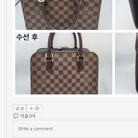
0
댓글 0개
Write a comment...