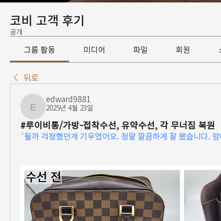
코비 고객 후기
공개
그룹 활동
미디어
파일
회원
뒤로
edward9881
2025년 4월 23일
edward9881
#루이비통/가방-접착수선, 유약수선, 각 무너짐 복원
"
될까 걱정했던게 기우였어오. 정말 깔끔하게 잘 됐습니다. 맘