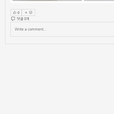
0
댓글 0개
Write a comment...