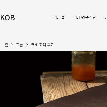
KOBI
코비 홈
코비 명품수선
홈
그룹
코비 고객 후기