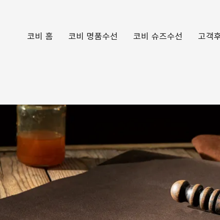
코비 홈
코비 명품수선
코비 슈즈수선
고객