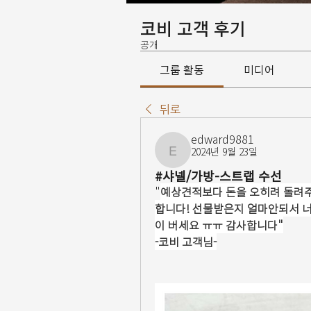
코비 고객 후기
공개
그룹 활동
미디어
뒤로
edward9881
2024년 9월 23일
edward9881
#샤넬/가방-스트랩 수선
"
예상견적보다 돈을 오히려 돌려주
합니다! 선물받은지 얼마안되서 너
이 버세요 ㅠㅠ 감사합니다"
-코비 고객님-