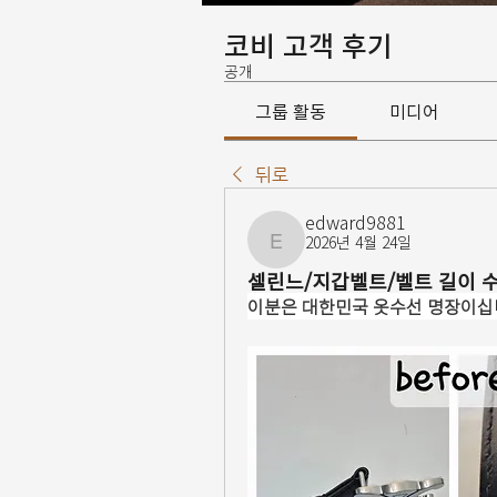
코비 고객 후기
공개
그룹 활동
미디어
뒤로
edward9881
2026년 4월 24일
edward9881
셀린느/지갑벨트/벨트 길이 
이분은 대한민국 옷수선 명장이