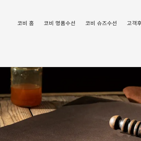
코비 홈
코비 명품수선
코비 슈즈수선
고객