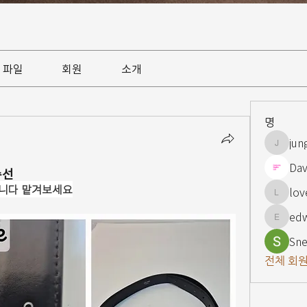
파일
회원
소개
명
jun
jungsnn
Dav
수선
십니다 맡겨보세요
lov
lovelypi
ed
edward
Sne
전체 회원