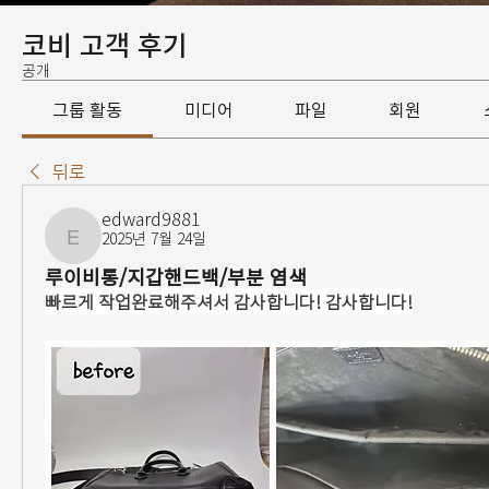
코비 고객 후기
공개
그룹 활동
미디어
파일
회원
뒤로
edward9881
2025년 7월 24일
edward9881
루이비통/지갑핸드백/부분 염색
빠르게 작업완료해주셔서 감사합니다! 감사합니다!