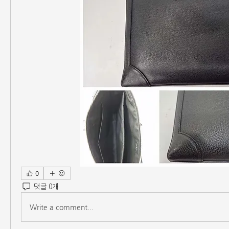
0
댓글 0개
Write a comment...