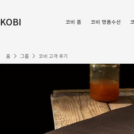
KOBI
코비 홈
코비 명품수선
홈
그룹
코비 고객 후기