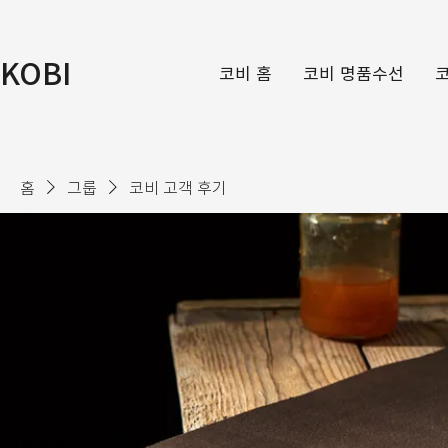
KOBI
코비 홈
코비 명품수선
홈
그룹
코비 고객 후기