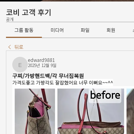
코비 고객 후기
공개
그룹 활동
미디어
파일
회원
뒤로
edward9881
2025년 12월 9일
edward9881
구찌/가방핸드백/각 무너짐복원
가격도좋고 가방각도 잘잡혔어요 너무 이뻐요~~^^