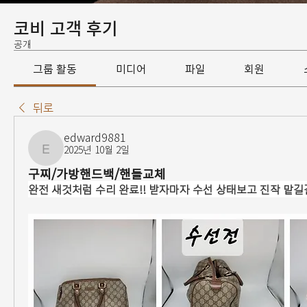
코비 고객 후기
공개
그룹 활동
미디어
파일
회원
뒤로
edward9881
2025년 10월 2일
edward9881
구찌/가방핸드백/핸들교체
완전 새것처럼 수리 완료!! 받자마자 수선 상태보고 진작 맡길