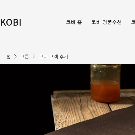
KOBI
코비 홈
코비 명품수선
홈
그룹
코비 고객 후기