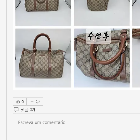
0
댓글 0개
Escreva um comentário