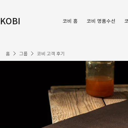
KOBI
코비 홈
코비 명품수선
홈
그룹
코비 고객 후기