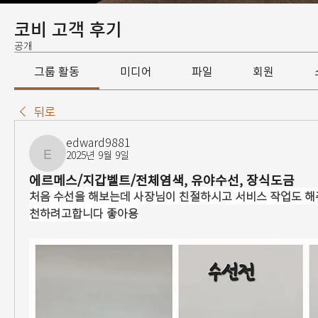
코비 고객 후기
공개
그룹 활동
미디어
파일
회원
뒤로
edward9881
2025년 9월 9일
edward9881
에르메스/지갑벨트/전체염색, 유야수선, 장식도금
처음 수선을 해보는데 사장님이 친절하시고 서비스 작업도 해
천하려고합니다 좋아용