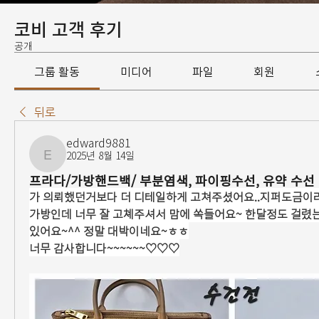
코비 고객 후기
공개
그룹 활동
미디어
파일
회원
뒤로
edward9881
2025년 8월 14일
edward9881
프라다/가방핸드백/ 부분염색, 파이핑수선, 유약 수선
가 의뢰했던거보다 더 디테일하게 고쳐주셨어요..지퍼도금이
가방인데 너무 잘 고쳬주셔서 맘에 쏙들어요~ 한달정도 걸렸는
있어요~^^ 정말 대박이네요~ㅎㅎ
너무 감사합니다~~~~~~♡♡♡