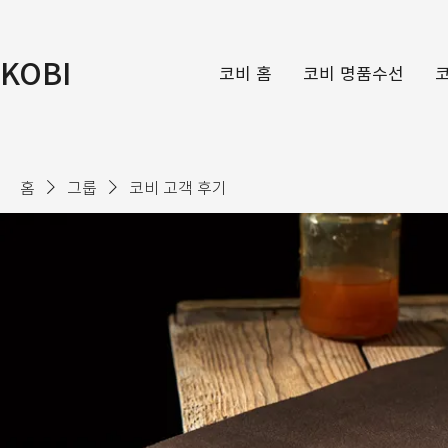
KOBI
코비 홈
코비 명품수선
홈
그룹
코비 고객 후기