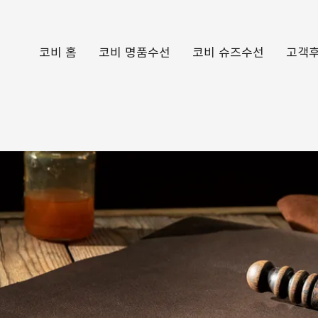
코비 홈
코비 명품수선
코비 슈즈수선
고객