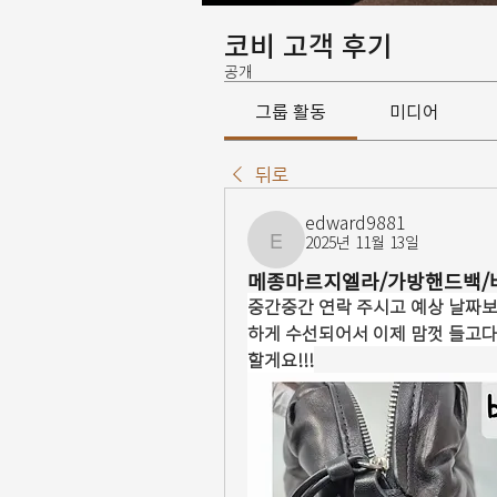
코비 고객 후기
공개
그룹 활동
미디어
뒤로
edward9881
2025년 11월 13일
edward9881
메종마르지엘라/가방핸드백/
중간중간 연락 주시고 예상 날짜보
하게 수선되어서 이제 맘껏 들고다닐
할게요!!!