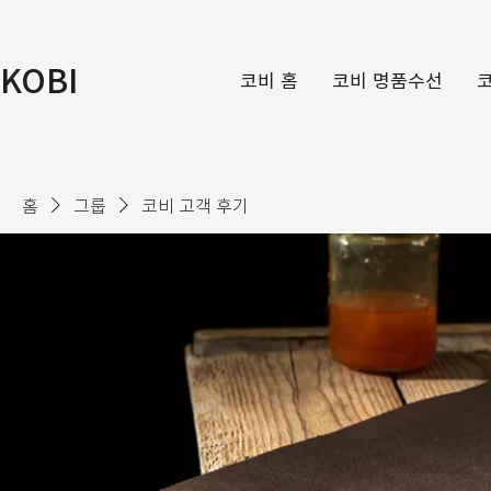
KOBI
코비 홈
코비 명품수선
홈
그룹
코비 고객 후기