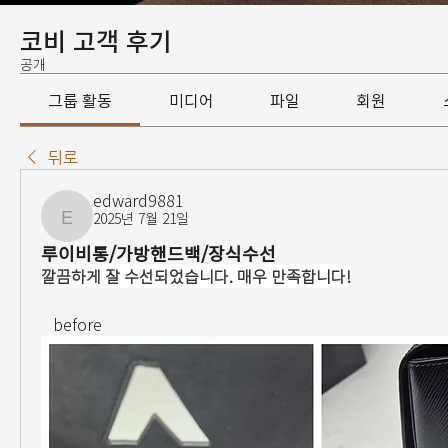
코비 고객 후기
공개
그룹 활동
미디어
파일
회원
뒤로
edward9881
2025년 7월 21일
edward9881
루이비통/가방핸드백/장식수선
깔끔하게 잘 수선되었습니다. 매우 만족합니다!
   before