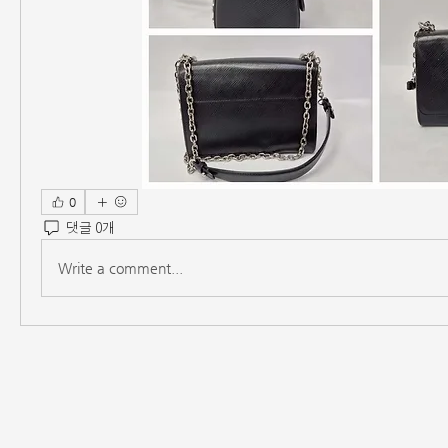
0
댓글 0개
Write a comment...