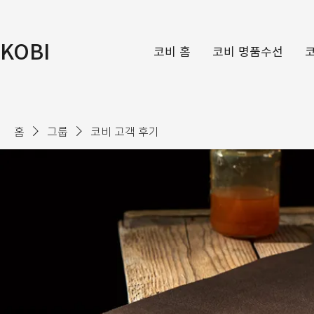
KOBI
코비 홈
코비 명품수선
홈
그룹
코비 고객 후기