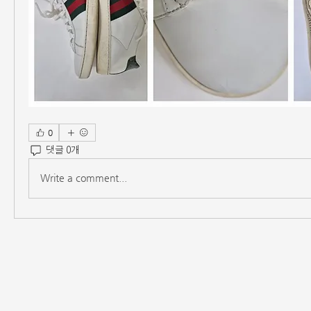
0
댓글 0개
Write a comment...