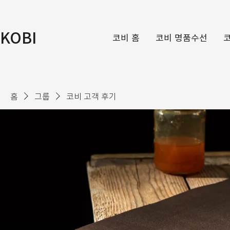
KOBI
코비 홈
코비 명품수선
홈
그룹
코비 고객 후기