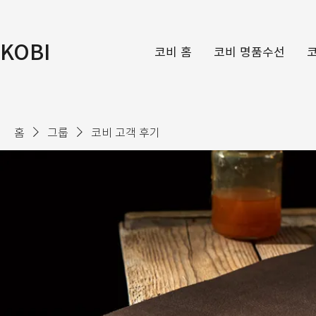
KOBI
코비 홈
코비 명품수선
홈
그룹
코비 고객 후기