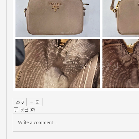
0
댓글 0개
Write a comment...