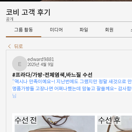
코비 고객 후기
공개
그룹 활동
미디어
파일
회원
뒤로
edward9881
2025년 4월 9일
edward9881
#프라다/가방-전체염색,바느질 수선
"
역시나 만족이예요~! 지난번에도 그랬지만 정말 새것으로 만
명품가방들 고장나면 어쩌나했는데 맘놓고 잘쓸께요~ 감사합니다 
님