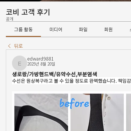
코비 고객 후기
공개
그룹 활동
미디어
파일
회원
뒤로
edward9881
2025년 8월 20일
edward9881
생로랑/가방핸드백/유약수선,부분염색
수선은 원상복구라고 볼 수 있을 정도로 완벽했습니다. 책임