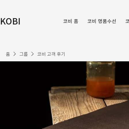
KOBI
코비 홈
코비 명품수선
홈
그룹
코비 고객 후기