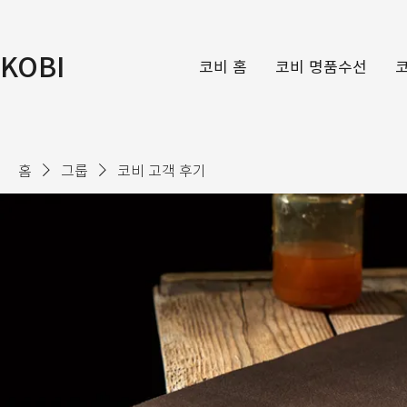
KOBI
코비 홈
코비 명품수선
홈
그룹
코비 고객 후기