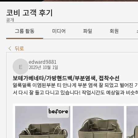
코비 고객 후기
공개
그룹 활동
미디어
파일
회원
뒤로
edward9881
2025년 10월 1일
edward9881
보테가베네타/가방핸드백/부분염색, 접착수선
얼룩덜룩 이염된부분 티 안나게 부분 염색 잘 되었고 벌어진 
서 다시 잘 들고 다니고 있습니다! 작업시간도 예상일과 비