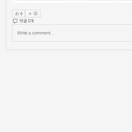
0
댓글 0개
Write a comment...