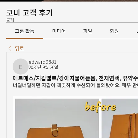
코비 고객 후기
공개
그룹 활동
미디어
파일
회원
뒤로
edward9881
2025년 9월 26일
edward9881
에르메스/지갑벨트/강아지물어뜯음, 전체염색, 유약
너덜너덜하던 지갑이 깨끗하게 수선되어 돌와왔어요. 매우 만