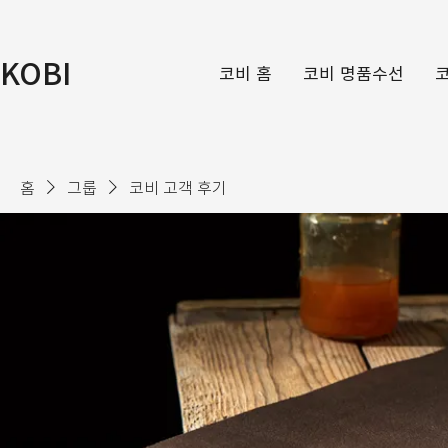
KOBI
코비 홈
코비 명품수선
홈
그룹
코비 고객 후기