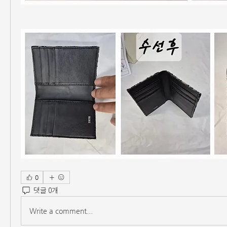
0
댓글 0개
Write a comment...