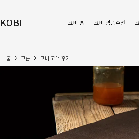
KOBI
코비 홈
코비 명품수선
홈
그룹
코비 고객 후기