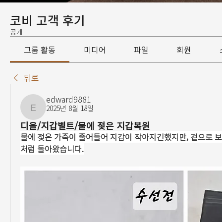
코비 고객 후기
공개
그룹 활동
미디어
파일
회원
뒤로
edward9881
2025년 8월 18일
edward9881
디올/지갑벨트/물에 젖은 지갑복원
물에 젖은 가죽이 줄어들어 지갑이 작아지긴했지만, 겉으로 
처럼 돌아왔습니다.