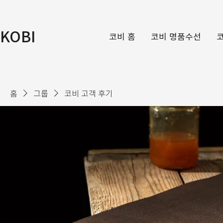
KOBI
코비 홈
코비 명품수선
홈
그룹
코비 고객 후기