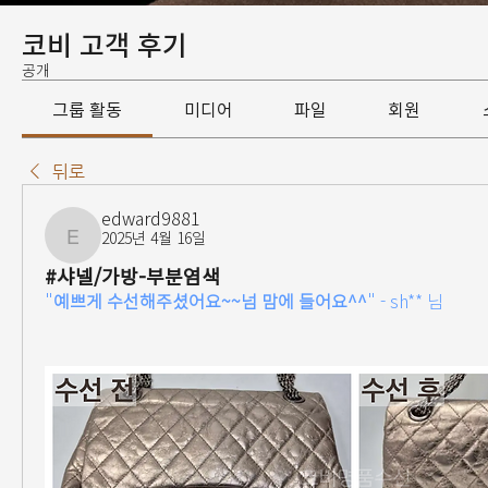
코비 고객 후기
공개
그룹 활동
미디어
파일
회원
뒤로
edward9881
2025년 4월 16일
edward9881
#샤넬/가방-부분염색
"
예쁘게 수선해주셨어요~~넘 맘에 들어요^^
" - 
sh** 님