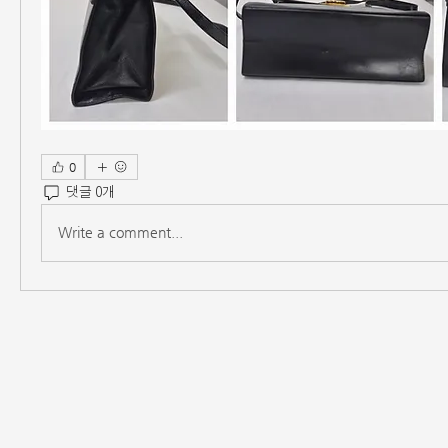
0
댓글 0개
Write a comment...