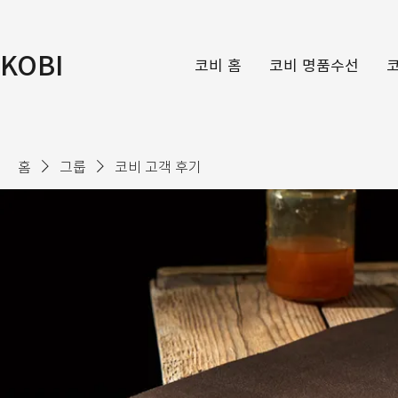
KOBI
코비 홈
코비 명품수선
홈
그룹
코비 고객 후기