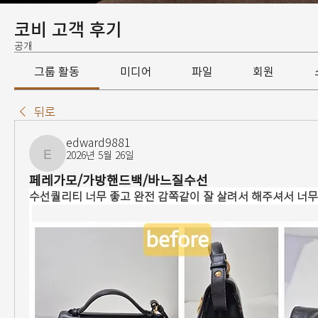
코비 고객 후기
공개
그룹 활동
미디어
파일
회원
뒤로
edward9881
2026년 5월 26일
edward9881
페레가모/가방핸드백/바느질수선
수선퀄리티 너무 좋고 완전 감쪽같이 잘 살려서 해주셔서 너무