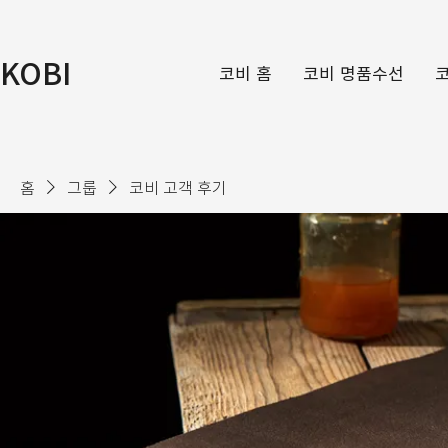
KOBI
코비 홈
코비 명품수선
홈
그룹
코비 고객 후기