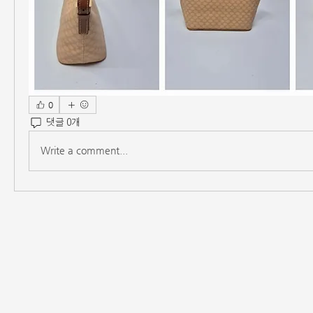
0
댓글 0개
Write a comment...