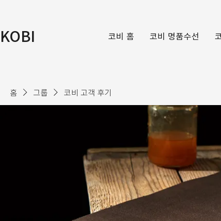
KOBI
코비 홈
코비 명품수선
홈
그룹
코비 고객 후기