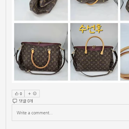
0
댓글 0개
Write a comment...