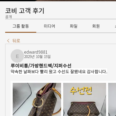
코비 고객 후기
공개
그룹 활동
미디어
파일
회원
뒤로
edward9881
2025년 10월 15일
edward9881
루이비통/가방핸드백/지퍼수선
약속한 날짜보다 빨리 왔고 수선도 잘됐네요 감사합니다.