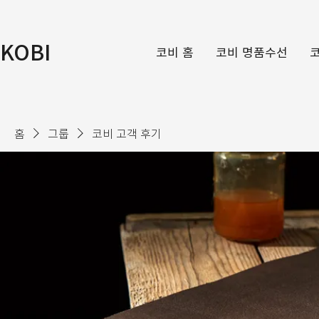
KOBI
코비 홈
코비 명품수선
홈
그룹
코비 고객 후기