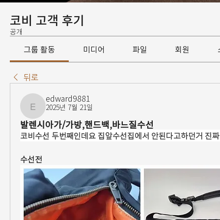
코비 고객 후기
공개
그룹 활동
미디어
파일
회원
뒤로
edward9881
2025년 7월 21일
edward9881
발렌시아가/가방,핸드백,바느질수선
코비수선 두번째인데요 집앞수선집에서 안된다고하던거 진짜
수선전