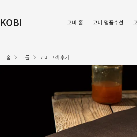
KOBI
코비 홈
코비 명품수선
홈
그룹
코비 고객 후기