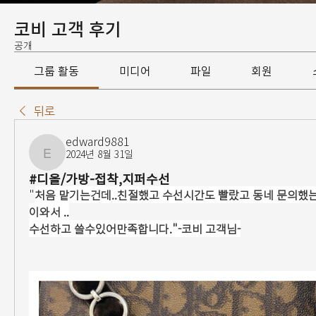
코비 고객 후기
공개
그룹 활동
미디어
파일
회원
뒤로
edward9881
2024년 8월 31일
edward9881
#디올/가방-접착,지퍼수선
"
처음 맡기는건데..친절했고 수선시간도 빨랐고 동네 문의했
이와서 ..
수선하고 쓸수있어만족합니다."-코비 고객님-