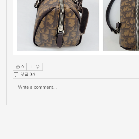
0
댓글 0개
Write a comment...