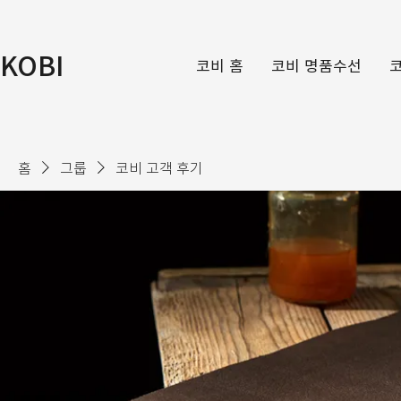
KOBI
코비 홈
코비 명품수선
홈
그룹
코비 고객 후기