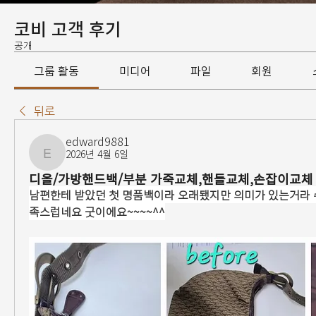
코비 고객 후기
공개
그룹 활동
미디어
파일
회원
뒤로
edward9881
2026년 4월 6일
edward9881
디올/가방핸드백/부분 가죽교체,핸들교체,손잡이교체
남편한테 받았던 첫 명품백이라 오래됐지만 의미가 있는거라
족스럽네요 굿이에요~~~~^^