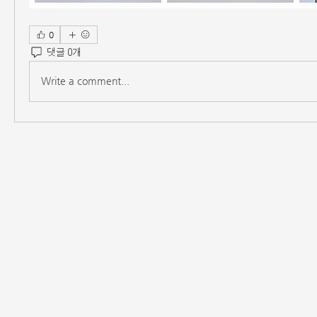
0
댓글 0개
Write a comment...