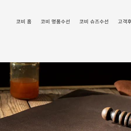
코비 홈
코비 명품수선
코비 슈즈수선
고객