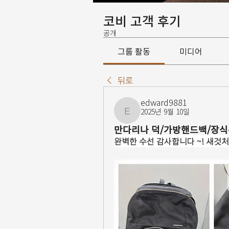
코비 고객 후기
공개
그룹 활동
미디어
뒤로
edward9881
2025년 9월 10일
edward9881
만다리나 덕/가방핸드백/장식
완벽한 수선 감사합니다 ~! 새것