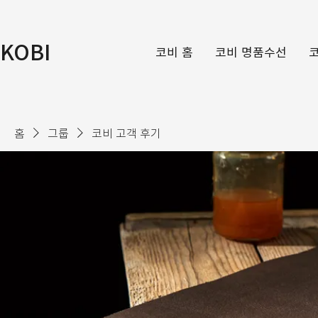
KOBI
코비 홈
코비 명품수선
홈
그룹
코비 고객 후기