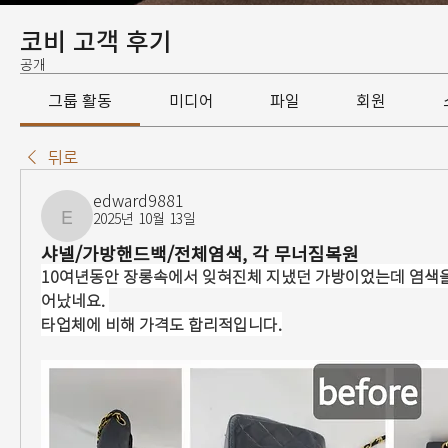
코비 고객 후기
공개
그룹 활동
미디어
파일
회원
뒤로
edward9881
2025년 10월 13일
edward9881
샤넬/가방핸드백/전체염색, 각 무너짐복원
10여년동안 장롱속에서 잊혀진체 지냈던 가방이었는데 염색을
어났네요. 
타업체에 비해 가격도 합리적입니다.