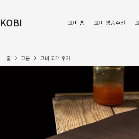
KOBI
코비 홈
코비 명품수선
홈
그룹
코비 고객 후기