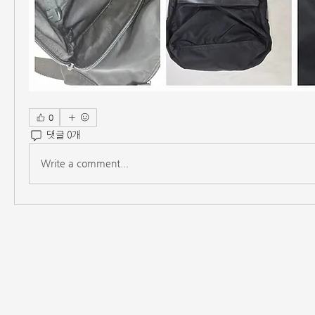
0
댓글 0개
Write a comment...