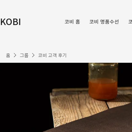
KOBI
코비 홈
코비 명품수선
홈
그룹
코비 고객 후기