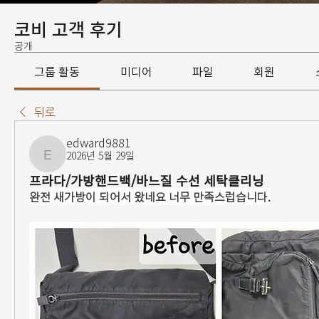
코비 고객 후기
공개
그룹 활동
미디어
파일
회원
뒤로
edward9881
2026년 5월 29일
edward9881
프라다/가방핸드백/바느질 수선 세탁클리닝
완전 새가방이 되어서 왔네요 너무 만족스럽습니다.