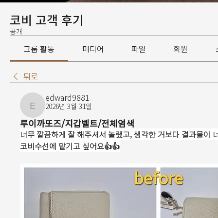
코비 고객 후기
공개
그룹 활동
미디어
파일
회원
뒤로
edward9881
2026년 3월 31일
edward9881
루이까또즈/지갑벨트/전체염색
너무 깔끔하게 잘 해주셔서 놀랬고, 생각한 거보다 결과물이 너
코비수선에 맡기고 싶어요👍👍