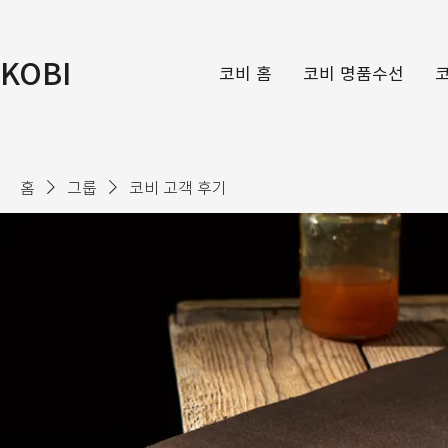
KOBI
코비 홈
코비 명품수선
홈
그룹
코비 고객 후기