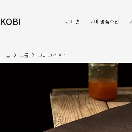
KOBI
코비 홈
코비 명품수선
홈
그룹
코비 고객 후기