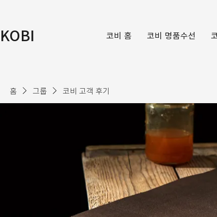
KOBI
코비 홈
코비 명품수선
홈
그룹
코비 고객 후기