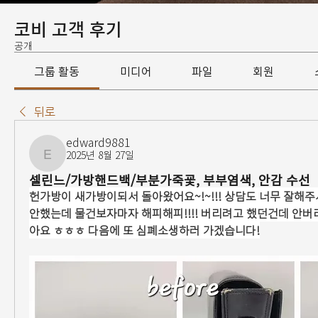
코비 고객 후기
공개
그룹 활동
미디어
파일
회원
뒤로
edward9881
2025년 8월 27일
edward9881
셀린느/가방핸드백/부분가죽굧, 부부염색, 안감 수선
헌가방이 새가방이되서 돌아왔어요~!~!!! 상담도 너무 잘해
안했는데 물건보자마자 해피해피!!!! 버리려고 했던건데 안
아요 ㅎㅎㅎ 다음에 또 심폐소생하러 가겠습니다!