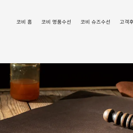
코비 홈
코비 명품수선
코비 슈즈수선
고객