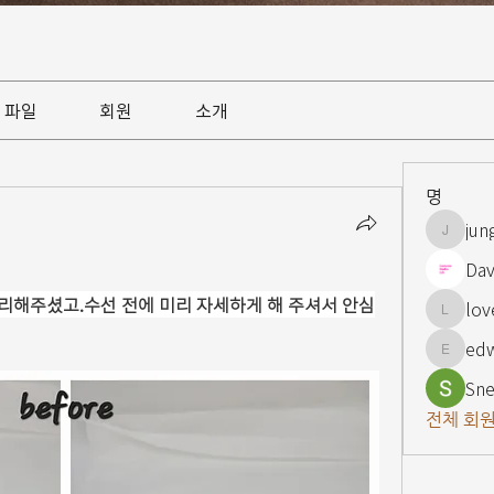
파일
회원
소개
명
jun
jungsnn
Dav
리해주셨고.수선 전에 미리 자세하게 해 주셔서 안심
lov
lovelypi
ed
edward
Sne
전체 회원